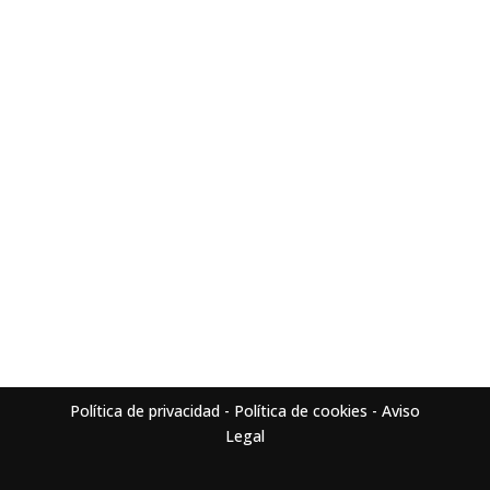
sociales
Sumérgete en la adrenalina del Club de Atletismo CP
Mijas. Más que carreras, construimos lazos, forjamos
amistades y celebramos cada paso con entrega.
Únete a nuestra familia de corredores apasionados.
🏃‍♂️🔵 #CPMijasAtletismo
Política de privacidad
-
Política de cookies
-
Aviso
Legal