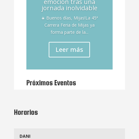
emoción tras una
jornada inolvidable
☀️ Buenos días, Mijas!La 45ª
Carrera Feria de Mijas ya
forma parte de la...
Leer más
Próximos Eventos
Horarios
DANI