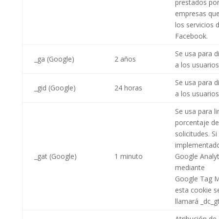
prestados por
empresas que 
los servicios 
Facebook.
Se usa para di
_ga (Google)
2 años
a los usuarios
Se usa para di
_gid (Google)
24 horas
a los usuarios
Se usa para li
porcentaje de
solicitudes. Si
implementad
_gat (Google)
1 minuto
Google Analyt
mediante
Google Tag M
esta cookie s
llamará _dc_g
Atribución de