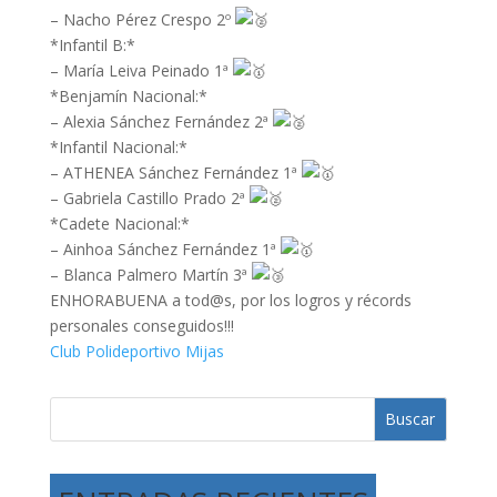
– Nacho Pérez Crespo 2º
*Infantil B:*
– María Leiva Peinado 1ª
*Benjamín Nacional:*
– Alexia Sánchez Fernández 2ª
*Infantil Nacional:*
– ATHENEA Sánchez Fernández 1ª
– Gabriela Castillo Prado 2ª
*Cadete Nacional:*
– Ainhoa Sánchez Fernández 1ª
– Blanca Palmero Martín 3ª
ENHORABUENA a tod@s, por los logros y récords
personales conseguidos!!!
Club Polideportivo Mijas
Buscar