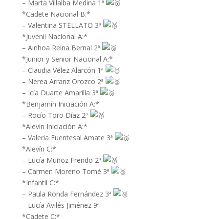
– Marta Villalba Medina 1ª
*Cadete Nacional B:*
– Valentina STELLATO 3ª
*Juvenil Nacional A:*
– Ainhoa Reina Bernal 2ª
*Junior y Senior Nacional A:*
– Claudia Vélez Alarcón 1ª
– Nerea Arranz Orozco 2ª
– Icía Duarte Amarilla 3ª
*Benjamín Iniciación A:*
– Rocío Toro Díaz 2ª
*Alevín Iniciación A:*
– Valeria Fuentesal Amate 3ª
*Alevín C:*
– Lucía Muñoz Frendo 2ª
– Carmen Moreno Tomé 3ª
*Infantil C:*
– Paula Ronda Fernández 3ª
– Lucía Avilés Jiménez 9ª
*Cadete C:*