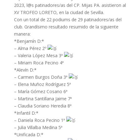
2023, l@s patinadores/as del CP. Mijas PA. asistieron al
XV TROFEO LORETO, en la ciudad de Sevilla.
Con
un total de 22 podiums de 29 patinadores/as del
club. Grandísimo resultado resumido de la siguiente
manera:
*Benjamín D:*
– Alma Pérez 2º
– Valeria López Mesa 3ª
– Miriam Roca Pecino 4ª
*Alevín D:*
– Carmen Burgos Doña 3ª
– Elena Muñoz Rodríguez 5ª
– María Gómez Cosano 6ª
– Martina Santillana Jaime 7ª
– Claudia Soriano Heredia 8ª
*Infantil D:*
– Daniela Roca Pecino 1ª
– Julia Villalba Medina 5ª
*Unificada D:*