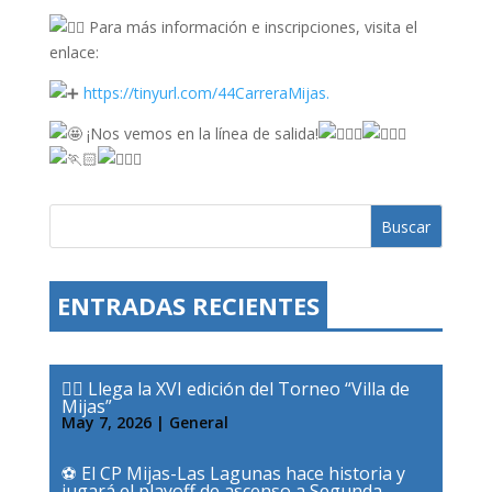
Para más información e inscripciones, visita el
enlace:
https://tinyurl.com/44CarreraMijas.
¡Nos vemos en la línea de salida!
Buscar
ENTRADAS RECIENTES
🤸‍♀️ Llega la XVI edición del Torneo “Villa de
Mijas”
May 7, 2026
|
General
⚽ El CP Mijas-Las Lagunas hace historia y
jugará el playoff de ascenso a Segunda